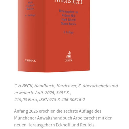
C.H.BECK, Handbuch, Hardcover, 6. überarbeitete und
erweiterte Aufl. 2025, 3497 S.,
219,00 Euro, ISBN 978-3-406-80616-2
Anfang 2025 erschien die sechste Auflage des
Münchener Anwaltshandbuch Arbeitsrecht mit den
neuen Herausgebern Eckhoff und Reufels.