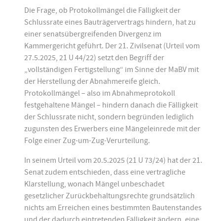
Die Frage, ob Protokollmängel die Fälligkeit der
Schlussrate eines Bauträgervertrags hindern, hat zu
einer senatsübergreifenden Divergenz im
Kammergericht geführt. Der 21. Zivilsenat (Urteil vom
27.5.2025, 21 U 44/22) setzt den Begriff der
„vollständigen Fertigstellung“ im Sinne der MaBV mit
der Herstellung der Abnahmereife gleich.
Protokollmängel – also im Abnahmeprotokoll
festgehaltene Mängel – hindern danach die Fälligkeit
der Schlussrate nicht, sondern begründen lediglich
zugunsten des Erwerbers eine Mängeleinrede mit der
Folge einer Zug-um-Zug-Verurteilung.
In seinem Urteil vom 20.5.2025 (21 U 73/24) hat der 21.
Senat zudem entschieden, dass eine vertragliche
Klarstellung, wonach Mängel unbeschadet
gesetzlicher Zurückbehaltungsrechte grundsätzlich
nichts am Erreichen eines bestimmten Bautenstandes
und der dadurch eintretenden Fälligkeit ändern, eine