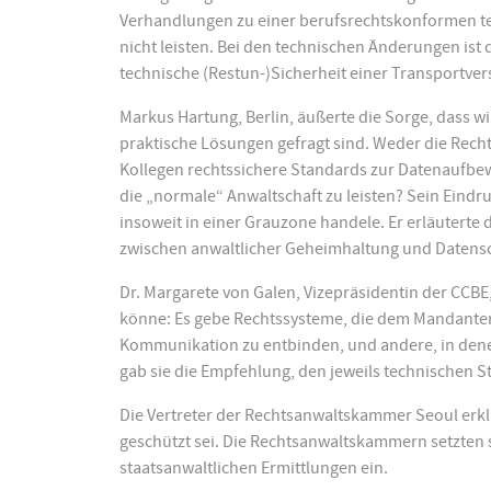
Verhandlungen zu einer berufsrechtskonformen tec
nicht leisten. Bei den technischen Änderungen ist 
technische (Restun-)Sicherheit einer Transportver
Markus Hartung, Berlin, äußerte die Sorge, dass wi
praktische Lösungen gefragt sind. Weder die Rec
Kollegen rechtssichere Standards zur Datenaufbe
die „normale“ Anwaltschaft zu leisten? Sein Eindru
insoweit in einer Grauzone handele. Er erläutert
zwischen anwaltlicher Geheimhaltung und Datens
Dr. Margarete von Galen, Vizepräsidentin der CCBE,
könne: Es gebe Rechtssysteme, die dem Mandanten 
Kommunikation zu entbinden, und andere, in denen 
gab sie die Empfehlung, den jeweils technischen 
Die Vertreter der Rechtsanwaltskammer Seoul erklä
geschützt sei. Die Rechtsanwaltskammern setzten 
staatsanwaltlichen Ermittlungen ein.