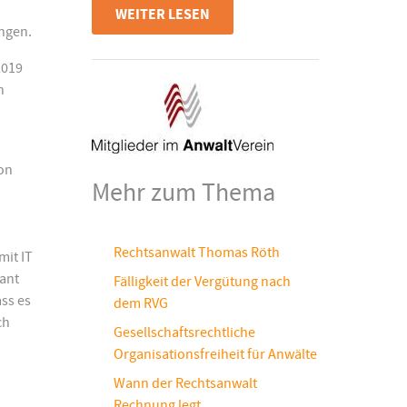
WEITER LESEN
ngen.
2019
h
ion
Mehr zum Thema
Rechtsanwalt Thomas Röth
mit IT
dant
Fälligkeit der Vergütung nach
ass es
dem RVG
ch
Gesellschaftsrechtliche
Organisationsfreiheit für Anwälte
Wann der Rechtsanwalt
Rechnung legt