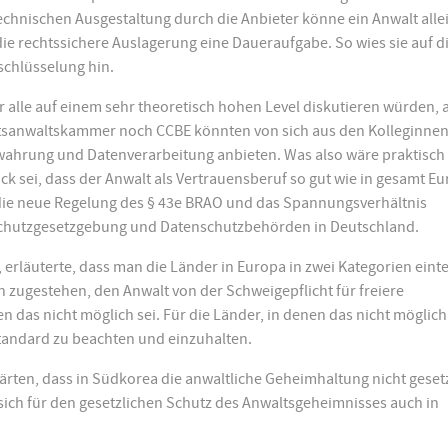
hnischen Ausgestaltung durch die Anbieter könne ein Anwalt alle
die rechtssichere Auslagerung eine Daueraufgabe. So wies sie auf d
schlüsselung hin.
r alle auf einem sehr theoretisch hohen Level diskutieren würden, 
htsanwaltskammer noch CCBE könnten von sich aus den Kolleginne
wahrung und Datenverarbeitung anbieten. Was also wäre praktisch 
ck sei, dass der Anwalt als Vertrauensberuf so gut wie in gesamt E
e die neue Regelung des § 43e BRAO und das Spannungsverhältnis
chutzgesetzgebung und Datenschutzbehörden in Deutschland.
 erläuterte, dass man die Länder in Europa in zwei Kategorien einte
zugestehen, den Anwalt von der Schweigepflicht für freiere
das nicht möglich sei. Für die Länder, in denen das nicht möglich 
Standard zu beachten und einzuhalten.
rten, dass in Südkorea die anwaltliche Geheimhaltung nicht geset
sich für den gesetzlichen Schutz des Anwaltsgeheimnisses auch in