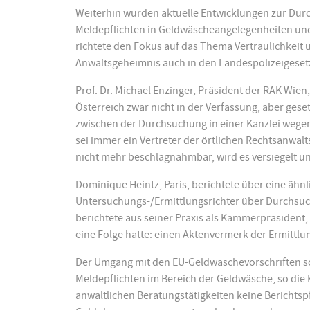
Weiterhin wurden aktuelle Entwicklungen zur Durc
Meldepflichten in Geldwäscheangelegenheiten und 
richtete den Fokus auf das Thema Vertraulichkeit
Anwaltsgeheimnis auch in den Landespolizeigeset
Prof. Dr. Michael Enzinger, Präsident der RAK Wien,
Österreich zwar nicht in der Verfassung, aber geset
zwischen der Durchsuchung in einer Kanzlei wege
sei immer ein Vertreter der örtlichen Rechtsanwal
nicht mehr beschlagnahmbar, wird es versiegelt un
Dominique Heintz, Paris, berichtete über eine ähnli
Untersuchungs-/Ermittlungsrichter über Durchsuc
berichtete aus seiner Praxis als Kammerpräsident
eine Folge hatte: einen Aktenvermerk der Ermittl
Der Umgang mit den EU-Geldwäschevorschriften sor
Meldepflichten im Bereich der Geldwäsche, so die K
anwaltlichen Beratungstätigkeiten keine Berichtsp