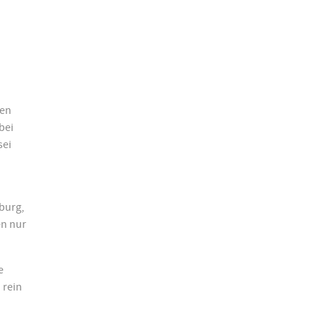
den
bei
sei
burg,
en nur
e
 rein