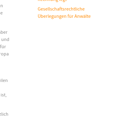
in
Gesellschaftsrechtliche
ie
Überlegungen für Anwälte
aber
n und
für
uropa
ilen
ist,
zlich