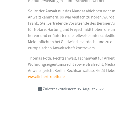
Geldüberweisungen – unterschieden werden.
Sollte der Anwalt nur das Mandat ablehnen oder m
Anwaltskammern, so war vielfach zu hören, würden
Frank, Stellvertretende Vorsitzende des Berliner 
für Notare. Hartung und Freyschmidt hoben die un
hervor und erläuterten die teilweise unterschied
Meldepflichten bei Geldwäscheverdacht und zu der
europäischen Anwaltschaft kontrovers.
Thomas Röth, Rechtsanwalt, Fachanwalt für Arbeit
Wohnungseigentumsrecht sowie Strafrecht, Mediat
Anwaltsgericht Berlin, Rechtsanwaltssozietät Liebe
www.liebert-roeth.de
Zuletzt aktualisiert: 05. August 2022