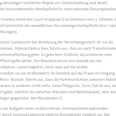
g derzeitiger rechtlicher Regeln zur Geheimhaltung und deren
er bevorstehenden Meldepflicht für internationale Steuergestaltu
isches Urteil des Court of Appeal (Civil Division) vom 2. Oktober 
 Geschichte der anwaltlichen Verschwiegenheitspflicht (hier: nac
ittlungen).
lichen Sanktionen bei Verletzung der Verschwiegenheit. Ihr sei als
kommen. Mykola Pavlov, Kiev, führte aus, dass es nach Transformat
tsverpflichtung gebe. Es gebe kein Zeitlimit, ob juristische oder
e Pflicht gelte weiter. Der Mandant könne den Anwalt von der
ation. Lionel Halpérin, Genf, wies auf die strikte
rstößen sei sie strafbewehrt. Im Hinblick auf die Praxis im Umgang 
de Moor, Brüssel, führte aus, dass die Kommunikation zwischen Man
anten zu anderen nicht mehr. Irene Pelagonio, Turin, führte aus, d
hkeit gäbe, nämlich die zwischen Mandant und Rechtsanwalt, aber au
legen gegenüber den Mandanten (!).
dass die Aufgabe einer rechtssicheren, Vertraulichkeit wahrenden
 durch hochspezialisierte externe Dienstleister möglich sei. Die