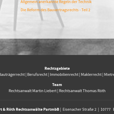
Allgemein anerkannte Regeln der Technik
Die Reform des Bauvertragsrechts - Teil 2
Rechtsgebiete
Bauträgerrecht
|
Berufsrecht
|
Immobilienrecht
|
Maklerrecht
|
Mietr
Team
Rechtsanwalt Martin Liebert
|
Rechtsanwalt Thomas Röth
rt & Röth Rechtsanwälte PartmbB
| Eisenacher Straße 2 | 10777 