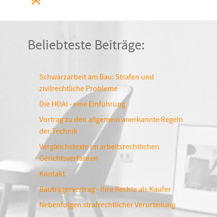
Beliebteste Beiträge:
Schwarzarbeit am Bau: Strafen und
zivilrechtliche Probleme
Die HOAI - eine Einführung
Vortrag zu den allgemein anerkannte Regeln
der Technik
Vergleichstexte im arbeitsrechtlichen
Gerichtsverfahren
Kontakt
Bauträgervertrag - Ihre Rechte als Käufer
Nebenfolgen strafrechtlicher Verurteilung