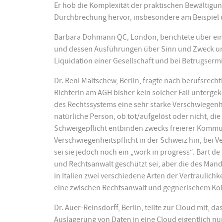
Er hob die Komplexität der praktischen Bewältigun
Durchbrechung hervor, insbesondere am Beispiel d
Barbara Dohmann QC, London, berichtete über ein fr
und dessen Ausführungen über Sinn und Zweck und
Liquidation einer Gesellschaft und bei Betrugserm
Dr. Reni Maltschew, Berlin, fragte nach berufsrecht
Richterin am AGH bisher kein solcher Fall unterge
des Rechtssystems eine sehr starke Verschwiegenhei
natürliche Person, ob tot/aufgelöst oder nicht, di
Schweigepflicht entbinden zwecks freierer Kommunik
Verschwiegenheitspflicht in der Schweiz hin, bei Ve
sei sie jedoch noch ein „work in progress“. Bart 
und Rechtsanwalt geschützt sei, aber die des Mand
in Italien zwei verschiedene Arten der Vertraulic
eine zwischen Rechtsanwalt und gegnerischem Kol
Dr. Auer-Reinsdorff, Berlin, teilte zur Cloud mit, 
Auslagerung von Daten in eine Cloud eigentlich nur