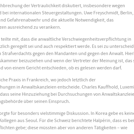
hbrechung der Vertraulichkeit diskutiert, insbesondere wegen
bei internationalen Steuergestaltungen. Uwe Freyschmidt, Berlin,
 und Gefahrenabwehr und die aktuelle Notwendigkeit, das
zen ausreichend zu verankern.
 teilte mit, dass die anwaltliche Verschwiegenheitsverpflichtung in
zlich geregelt sei und auch respektiert werde. Es sei zu unterschei
n Strafverdachts gegen den Mandanten und gegen den Anwalt. Hier
tskammer beizuziehen und wenn der Vertreter der Meinung ist, das 
d von einem Gericht entschieden, ob es gelesen werden darf.
che Praxis in Frankreich, wo jedoch letztlich der
hungen in Anwaltskanzleien entscheide. Charles Kauffhold, Luxem
, dass seine Hinzuziehung bei Durchsuchungen von Anwaltskanzlei
ungsbehörde über seinen Einspruch.
gte für besonders vielstimmige Diskussion. In Korea gebe es kein
ollegen aus Seoul. Für die Schweiz berichtete Halpérin, dass es bei
flichten gebe; diese müssten aber von anderen Tätigkeiten – wie