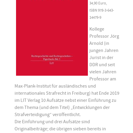
34,90 Euro,
ISBN 978-3-643-
14479-9
Kollege
Professor Jörg
Arnold (in
jungen Jahren
Jurist in der
DDR und seit
vielen Jahren
Professor am
Max-Plank-Institut für ausländisches und
internationales Strafrecht in Freiburg) hat Ende 2019
im LIT Verlag 10 Aufsätze nebst einer Einführung zu
dem Thema (und dem Titel) „Entwicklungen der
Strafverteidigung“ veröffentlicht.
Die Einführung und drei Aufsätze sind
Originalbeiträge; die übrigen sieben bereits in