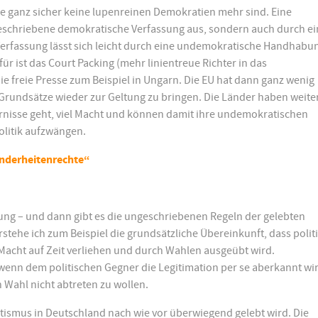
die ganz sicher keine lupenreinen Demokratien mehr sind. Eine
 geschriebene demokratische Verfassung aus, sondern auch durch e
Verfassung lässt sich leicht durch eine undemokratische Handhabu
ür ist das Court Packing (mehr linientreue Richter in das
die freie Presse zum Beispiel in Ungarn. Die EU hat dann ganz wenig
Grundsätze wieder zur Geltung zu bringen. Die Länder haben weite
nisse geht, viel Macht und können damit ihre undemokratischen
olitik aufzwängen.
inderheitenrechte“
sung – und dann gibt es die ungeschriebenen Regeln der gelebten
stehe ich zum Beispiel die grundsätzliche Übereinkunft, dass polit
e Macht auf Zeit verliehen und durch Wahlen ausgeübt wird.
nn dem politischen Gegner die Legitimation per se aberkannt wi
n Wahl nicht abtreten zu wollen.
tismus in Deutschland nach wie vor überwiegend gelebt wird. Die