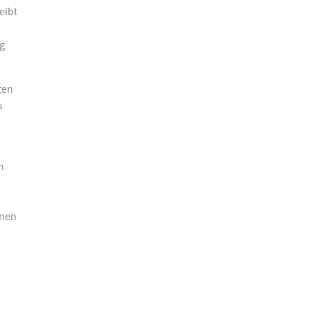
eibt
g
ten
s
n
anen