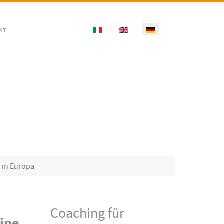
Select your language
KT
g in Europa
Coaching für
eine