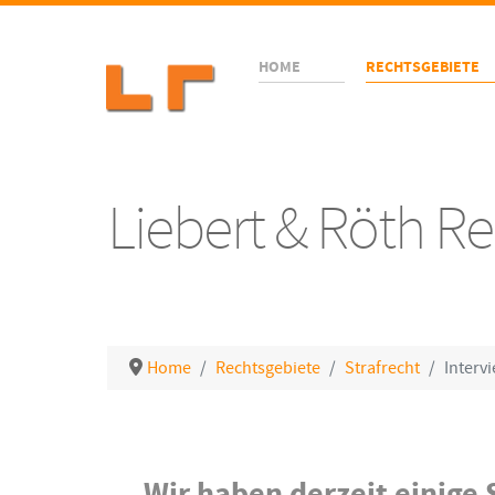
HOME
RECHTSGEBIETE
Liebert & Röth 
Home
Rechtsgebiete
Strafrecht
Interv
Details
„Wir haben derzeit einige S