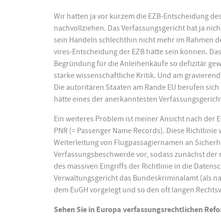
Wir hatten ja vor kurzem die EZB-Entscheidung des
nachvollziehen. Das Verfassungsgericht hat ja nicht
sein Handeln schlechthin nicht mehr im Rahmen der 
vires-Entscheidung der EZB hätte sein können. Das
Begründung für die Anleihenkäufe so defizitär gew
starke wissenschaftliche Kritik. Und am gravierends
Die autoritären Staaten am Rande EU berufen sich
hätte eines der anerkanntesten Verfassungsgerich
Ein weiteres Problem ist meiner Ansicht nach der Ein
PNR (= Passenger Name Records). Diese Richtlinie
Weiterleitung von Flugpassagiernamen an Sicherhe
Verfassungsbeschwerde vor, sodass zunächst der 
des massiven Eingriffs der Richtlinie in die Daten
Verwaltungsgericht das Bundeskriminalamt (als nat
dem EuGH vorgelegt und so den oft langen Rechts
Sehen Sie in Europa verfassungsrechtlichen Ref