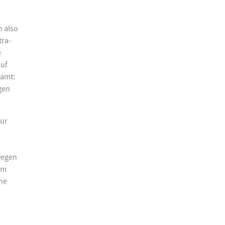
h also
tra-
e
auf
samt:
gen
zur
wegen
em
che