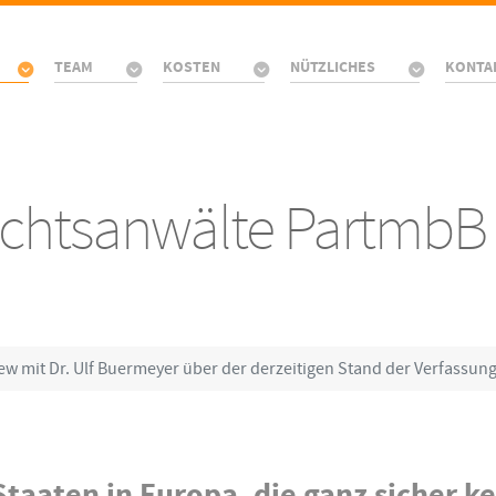
TEAM
KOSTEN
NÜTZLICHES
KONTA
Rechtsanwälte PartmbB
iew mit Dr. Ulf Buermeyer über der derzeitigen Stand der Verfassun
taaten in Europa, die ganz sicher k