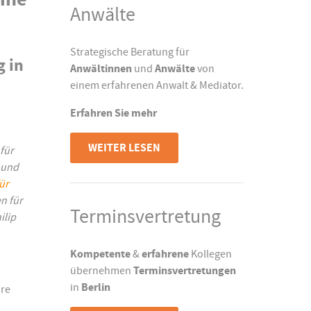
Anwälte
Strategische Beratung für
g in
Anwältinnen
und
Anwälte
von
einem erfahrenen Anwalt & Mediator.
Erfahren Sie mehr
WEITER LESEN
 für
z und
ür
n für
Terminsvertretung
ilip
Kompetente
&
erfahrene
Kollegen
übernehmen
Terminsvertretungen
in
Berlin
ire