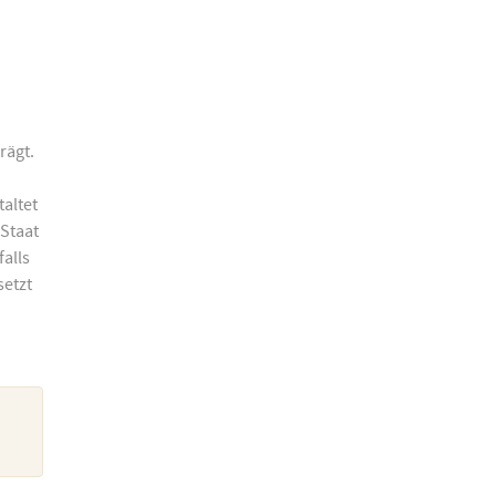
rägt.
altet
 Staat
falls
setzt