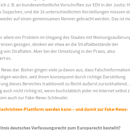
ich z. B. an bundeseinheitliche Vorschriften zur EDV in der Justiz: H
es Süppchen, und die 16 unterschiedlichen Vorstellungen müssen 
ieder auf einen gemeinsamen Nenner gebracht werden. Das ist m
 vor allem ein Problem im Umgang des Staates mit Meinungsäußeru
 Grenzen gezogen, denken wir etwa an die Straftatbestände der
g von Straftaten. Aber bei der Umsetzung in der Praxis, also
rt es.
 News dar. Bisher gingen viele ja davon aus, dass Falschinformatio
ledigen würden, weil ihnen konsequent durch richtige Darstellung
ung dieses Bereiches traditionell zu Recht äußerst zurückhaltend. 
 auch nicht richtig ist, wenn buchstäblich jeder im Internet selbst 
ben auch zur Fake-News-Schleuder.
r Nachrichten-Plattform werden kann – und damit zur Fake-News-
hältnis deutsches Verfassungsrecht zum Europarecht bestellt?