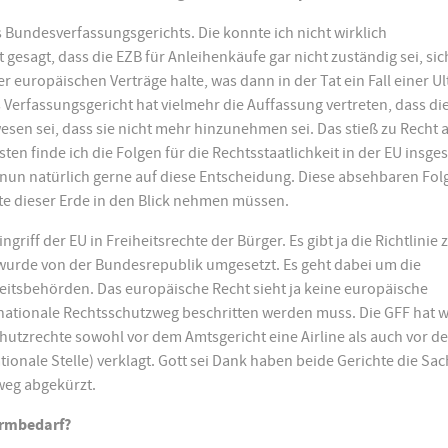
 Bundesverfassungsgerichts. Die konnte ich nicht wirklich
 gesagt, dass die EZB für Anleihenkäufe gar nicht zuständig sei, sic
europäischen Verträge halte, was dann in der Tat ein Fall einer Ul
 Verfassungsgericht hat vielmehr die Auffassung vertreten, dass di
esen sei, dass sie nicht mehr hinzunehmen sei. Das stieß zu Recht 
ten finde ich die Folgen für die Rechtsstaatlichkeit in der EU insge
 nun natürlich gerne auf diese Entscheidung. Diese absehbaren Fol
te dieser Erde in den Blick nehmen müssen.
griff der EU in Freiheitsrechte der Bürger. Es gibt ja die Richtlinie 
 wurde von der Bundesrepublik umgesetzt. Es geht dabei um die
itsbehörden. Das europäische Recht sieht ja keine europäische
nationale Rechtsschutzweg beschritten werden muss. Die GFF hat 
schutzrechte sowohl vor dem Amtsgericht eine Airline als auch vor d
ionale Stelle) verklagt. Gott sei Dank haben beide Gerichte die Sa
weg abgekürzt.
ormbedarf?