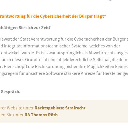
erantwortung für die Cybersicherheit der Bürger trägt“
äftigen Sie sich zur Zeit?
ieweit der Staat Verantwortung für die Cybersicherheit der Bürger t
nd Integrität informationstechnischer Systeme, welches von der
ntwickelt wurde. Es ist zwar ursprünglich als Abwehrrecht ausgest
ht auch dieses Grundrecht eine objektivrechtliche Seite hat, die dem
lar: Hier schöpft die Rechtsordnung bisher ihre Möglichkeiten keines
gsregeln für unsichere Software stärkere Anreize für Hersteller ge
s Gespräch.
erer Website unter
Rechtsgebiete: Strafrecht
.
en Sie unter
RA Thomas Röth
.