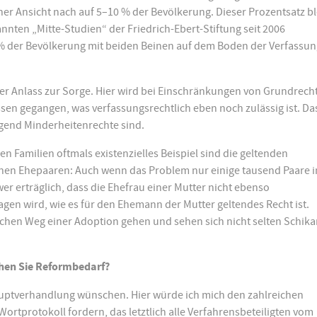
er Ansicht nach auf 5–10 % der Bevölkerung. Dieser Prozentsatz bl
nnten „Mitte-Studien“ der Friedrich-Ebert-Stiftung seit 2006
 % der Bevölkerung mit beiden Beinen auf dem Boden der Verfassun
er Anlass zur Sorge. Hier wird bei Einschränkungen von Grundrech
sen gegangen, was verfassungsrechtlich eben noch zulässig ist. Da
egend Minderheitenrechte sind.
en Familien oftmals existenzielles Beispiel sind die geltenden
chen Ehepaaren: Auch wenn das Problem nur einige tausend Paare i
er erträglich, dass die Ehefrau einer Mutter nicht ebenso
ragen wird, wie es für den Ehemann der Mutter geltendes Recht ist.
chen Weg einer Adoption gehen und sehen sich nicht selten Schik
ehen Sie Reformbedarf?
uptverhandlung wünschen. Hier würde ich mich den zahlreichen
Wortprotokoll fordern, das letztlich alle Verfahrensbeteiligten vom