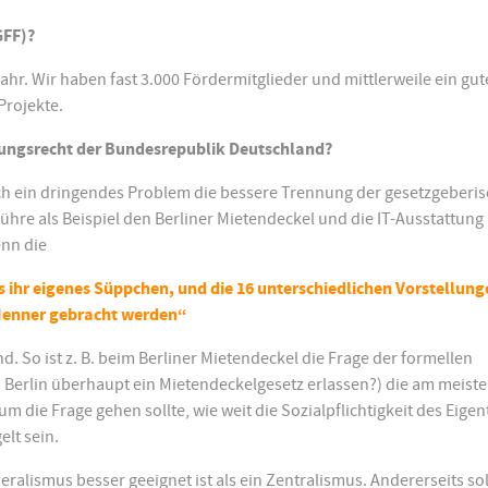
GFF)?
ahr. Wir haben fast 3.000 Fördermitglieder und mittlerweile ein gut
Projekte.
sungsrecht der Bundesrepublik Deutschland?
ach ein dringendes Problem die bessere Trennung der gesetzgeberi
hre als Beispiel den Berliner Mietendeckel und die IT-Ausstattung
enn die
ls ihr eigenes Süppchen, und die 16 unterschiedlichen Vorstellun
enner gebracht werden“
. So ist z. B. beim Berliner Mietendeckel die Frage der formellen
 Berlin überhaupt ein Mietendeckelgesetz erlassen?) die am meist
um die Frage gehen sollte, wie weit die Sozialpflichtigkeit des Eige
elt sein.
deralismus besser geeignet ist als ein Zentralismus. Andererseits sol