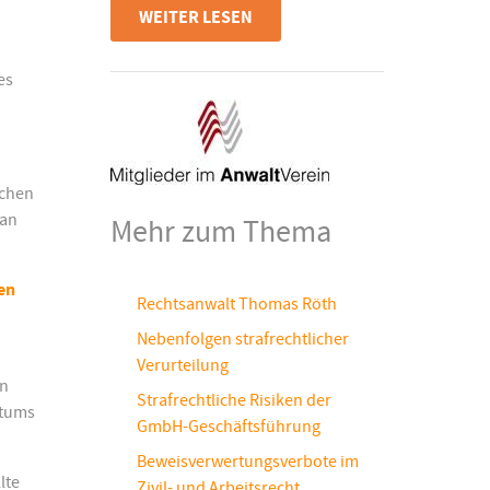
WEITER LESEN
es
schen
 an
Mehr zum Thema
gen
Rechtsanwalt Thomas Röth
Nebenfolgen strafrechtlicher
Verurteilung
en
Strafrechtliche Risiken der
ntums
GmbH-Geschäftsführung
Beweisverwertungsverbote im
lte
Zivil- und Arbeitsrecht