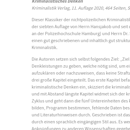
Kriminalistisches Denken
Kriminalistik Verlag, 11. Auflage 2020, 464 Seiten,
Dieser Klassiker der nichtpolizeilichen Kriminalist
der siebten Auflage von Herrn Hansjakob und seit 
an der Polizeihochschule Hamburg) und Herrn Dr. S
einen gut geschriebenen und inhaltlich gut strukt
Kriminalistik.
Die Autoren setzen sich selbst folgendes Ziel: „Zi
Denkleistungen zu geben, welche nötig sind, um ein
aufzuklären oder nachzuweisen, dass keine Strafta
drei große Kapitel eingeteilt. Das erste Kapitel bef
kriminalistische Denken ein, skizziert die kriminal
und mit Abstand längste Kapitel widmet sich der k
Zyklus und geht dann die fünf Untereinheiten des 
bilden, Programm bestimmen, fehlende Daten besc
und Literaturhinweisen durch. Geschrieben ist das B
durch einen sprachlich eingängigen Stil aus. Es w
Anknüpfungen zu anderen Wissenschaften gegeben