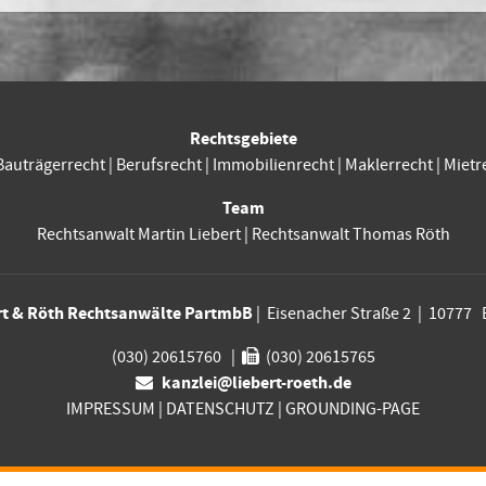
Rechtsgebiete
Bauträgerrecht
|
Berufsrecht
|
Immobilienrecht
|
Maklerrecht
|
Mietr
Team
Rechtsanwalt Martin Liebert
|
Rechtsanwalt Thomas Röth
rt & Röth Rechtsanwälte PartmbB
| Eisenacher Straße 2 | 10777 
(030) 20615760
|
(030) 20615765
kanzlei@liebert-roeth.de
IMPRESSUM
|
DATENSCHUTZ
|
GROUNDING-PAGE