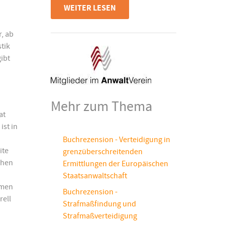
WEITER LESEN
r, ab
tik
ibt
Mehr zum Thema
at
ist in
Buchrezension - Verteidigung in
ite
grenzüberschreitenden
chen
Ermittlungen der Europäischen
Staatsanwaltschaft
emen
Buchrezension -
rell
Strafmaßfindung und
Strafmaßverteidigung