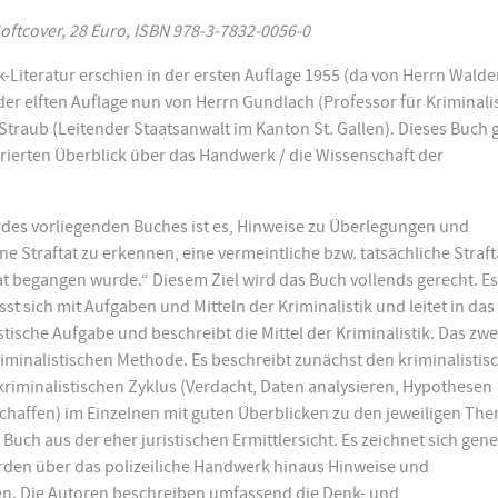
 Softcover, 28 Euro, ISBN 978-3-7832-0056-0
ik-Literatur erschien in der ersten Auflage 1955 (da von Herrn Walde
der elften Auflage nun von Herrn Gundlach (Professor für Kriminalis
traub (Leitender Staatsanwalt im Kanton St. Gallen). Dieses Buch g
urierten Überblick über das Handwerk / die Wissenschaft der
el des vorliegenden Buches ist es, Hinweise zu Überlegungen und
e Straftat zu erkennen, eine vermeintliche bzw. tatsächliche Straft
t begangen wurde.“ Diesem Ziel wird das Buch vollends gerecht. Es 
asst sich mit Aufgaben und Mitteln der Kriminalistik und leitet in das
istische Aufgabe und beschreibt die Mittel der Kriminalistik. Das zwe
riminalistischen Methode. Es beschreibt zunächst den kriminalistis
kriminalistischen Zyklus (Verdacht, Daten analysieren, Hypothesen
haffen) im Einzelnen mit guten Überblicken zu den jeweiligen Th
uch aus der eher juristischen Ermittlersicht. Es zeichnet sich gene
erden über das polizeiliche Handwerk hinaus Hinweise und
. Die Autoren beschreiben umfassend die Denk- und