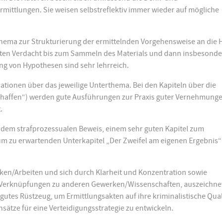
rmittlungen. Sie weisen selbstreflektiv immer wieder auf mögliche
Schema zur Strukturierung der ermittelnden Vorgehensweise an die
ten Verdacht bis zum Sammeln des Materials und dann insbesonde
ng von Hypothesen sind sehr lehrreich.
ationen über das jeweilige Unterthema. Bei den Kapiteln über die
haffen“) werden gute Ausführungen zur Praxis guter Vernehmung
.
t dem strafprozessualen Beweis, einem sehr guten Kapitel zum
aum zu erwartenden Unterkapitel „Der Zweifel am eigenen Ergebnis
nken/Arbeiten und sich durch Klarheit und Konzentration sowie
 Verknüpfungen zu anderen Gewerken/Wissenschaften, auszeichnet
utes Rüstzeug, um Ermittlungsakten auf ihre kriminalistische Qual
sätze für eine Verteidigungsstrategie zu entwickeln.