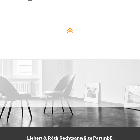
Liebert & Röth Rechtsanwälte PartmbB