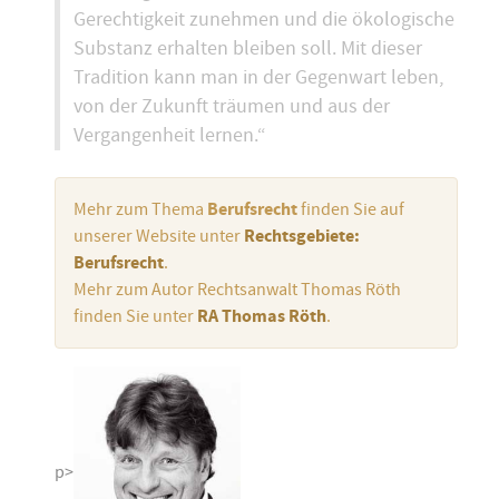
Gerechtigkeit zunehmen und die ökologische
Substanz erhalten bleiben soll. Mit dieser
Tradition kann man in der Gegenwart leben,
von der Zukunft träumen und aus der
Vergangenheit lernen.“
Mehr zum Thema
Berufsrecht
finden Sie auf
unserer Website unter
Rechtsgebiete:
Berufsrecht
.
Mehr zum Autor Rechtsanwalt Thomas Röth
finden Sie unter
RA Thomas Röth
.
p>