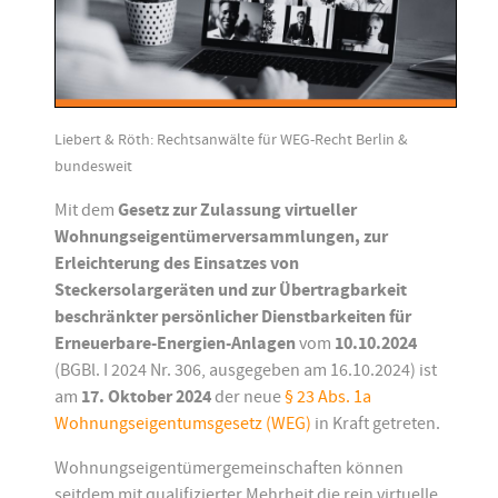
Liebert & Röth: Rechtsanwälte für WEG-Recht Berlin &
bundesweit
Mit dem
Gesetz zur Zulassung virtueller
Wohnungseigentümerversammlungen, zur
Erleichterung des Einsatzes von
Steckersolargeräten und zur Übertragbarkeit
beschränkter persönlicher Dienstbarkeiten für
Erneuerbare-Energien-Anlagen
vom
10.10.2024
(BGBl. I 2024 Nr. 306, ausgegeben am 16.10.2024) ist
am
17. Oktober 2024
der neue
§ 23 Abs. 1a
Wohnungseigentumsgesetz (WEG)
in Kraft getreten.
Wohnungseigentümergemeinschaften können
seitdem mit qualifizierter Mehrheit die rein virtuelle