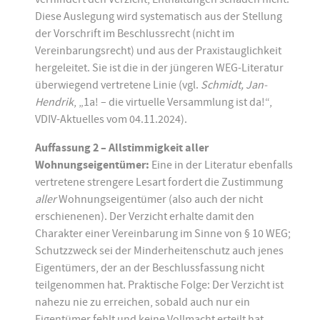
Diese Auslegung wird systematisch aus der Stellung
der Vorschrift im Beschlussrecht (nicht im
Vereinbarungsrecht) und aus der Praxistauglichkeit
hergeleitet. Sie ist die in der jüngeren WEG-Literatur
überwiegend vertretene Linie (vgl.
Schmidt, Jan-
Hendrik
, „1a! – die virtuelle Versammlung ist da!“,
VDIV-Aktuelles vom 04.11.2024).
Auffassung 2 – Allstimmigkeit aller
Wohnungseigentümer:
Eine in der Literatur ebenfalls
vertretene strengere Lesart fordert die Zustimmung
aller
Wohnungseigentümer (also auch der nicht
erschienenen). Der Verzicht erhalte damit den
Charakter einer Vereinbarung im Sinne von § 10 WEG;
Schutzzweck sei der Minderheitenschutz auch jenes
Eigentümers, der an der Beschlussfassung nicht
teilgenommen hat. Praktische Folge: Der Verzicht ist
nahezu nie zu erreichen, sobald auch nur ein
Eigentümer fehlt und keine Vollmacht erteilt hat.