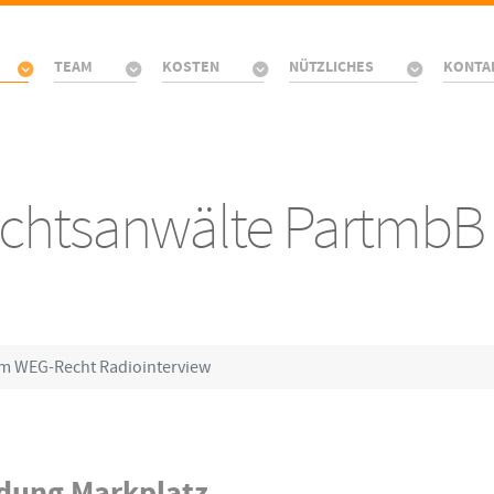
TEAM
KOSTEN
NÜTZLICHES
KONTA
Rechtsanwälte PartmbB
m WEG-Recht Radiointerview
dung Markplatz