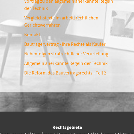
Vortrag zu den allgemein anerkannte Regeln
der Technik
Vergleichstexte im arbeitsrechtlichen
Gerichtsverfahren
Kontakt
Bauträgervertrag - Ihre Rechte als Käufer
Nebenfolgen strafrechtlicher Verurteilung
Allgemein anerkannte Regeln der Technik
Die Reform des Bauvertragsrechts - Teil 2
Rechtsgebiete