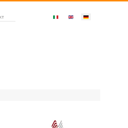
Select your language
KT