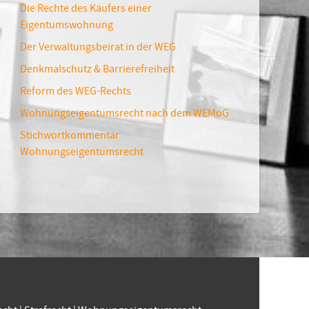
Die Rechte des Käufers einer
Eigentumswohnung
Der Verwaltungsbeirat in der WEG
Denkmalschutz & Barrierefreiheit
Reform des WEG-Rechts
Wohnungseigentumsrecht nach dem WEMoG
Stichwortkommentar
Wohnungseigentumsrecht