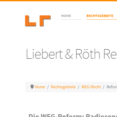
HOME
RECHTSGEBIETE
Liebert & Röth 
Home
Rechtsgebiete
WEG-Recht
Refor
Details
Die WEG-Reform: Radiosen