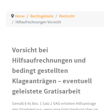
Home
Rechtsgebiete
Mietrecht
Hilfaufrechnungen Vorsicht
Details
Vorsicht bei
Hilfsaufrechnungen und
bedingt gestellten
Klageanträgen – eventuell
geleistete Gratisarbeit
Gemäß § 45 Abs. 1 Satz 2 GKG erhöhen Hilfsanträge
den Streitwert nur, wenn eine Entscheidung über sie