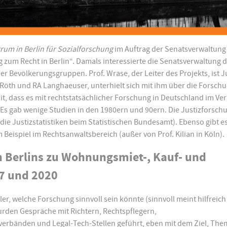
rum in Berlin für Sozialforschung
im Auftrag der Senatsverwaltung 
um Recht in Berlin“. Damals interessierte die Senatsverwaltung 
 Bevölkerungsgruppen. Prof. Wrase, der Leiter des Projekts, ist Ju
 Röth und RA Langhaeuser, unterhielt sich mit ihm über die Forsch
mit, dass es mit rechtstatsächlicher Forschung in Deutschland im Ver
 Es gab wenige Studien in den 1980ern und 90ern. Die Justizforsch
 die Justizstatistiken beim Statistischen Bundesamt). Ebenso gibt e
eispiel im Rechtsanwaltsbereich (außer von Prof. Kilian in Köln).
en Berlins zu Wohnungsmiet-, Kauf- und
7 und 2020
ler, welche Forschung sinnvoll sein könnte (sinnvoll meint hilfreic
wurden Gespräche mit Richtern, Rechtspflegern,
sverbänden und Legal-Tech-Stellen geführt, eben mit dem Ziel, Th