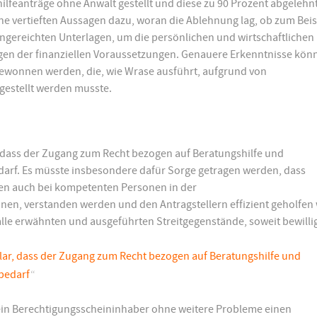
ilfeanträge ohne Anwalt gestellt und diese zu 90 Prozent abgelehnt
ine vertieften Aussagen dazu, woran die Ablehnung lag, ob zum Beis
ingereichten Unterlagen, um die persönlichen und wirtschaftlichen
egen der finanziellen Voraussetzungen. Genauere Erkenntnisse kön
ewonnen werden, die, wie Wrase ausführt, aufgrund von
gestellt werden musste.
, dass der Zugang zum Recht bezogen auf Beratungshilfe und
darf. Es müsste insbesondere dafür Sorge getragen werden, dass
en auch bei kompetenten Personen in der
nen, verstanden werden und den Antragstellern effizient geholfen
le erwähnten und ausgeführten Streitgegenstände, soweit bewilli
lar, dass der Zugang zum Recht bezogen auf Beratungshilfe und
 bedarf
“
 ein Berechtigungsscheininhaber ohne weitere Probleme einen