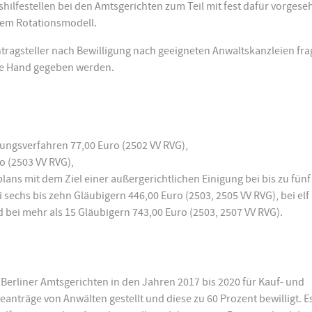
gshilfestellen bei den Amtsgerichten zum Teil mit fest dafür vorges
em Rotationsmodell.
tragsteller nach Bewilligung nach geeigneten Anwaltskanzleien fr
die Hand gegeben werden.
gungsverfahren 77,00 Euro (2502 VV RVG),
o (2503 VV RVG),
lans mit dem Ziel einer außergerichtlichen Einigung bei bis zu fünf
 sechs bis zehn Gläubigern 446,00 Euro (2503, 2505 VV RVG), bei elf 
 bei mehr als 15 Gläubigern 743,00 Euro (2503, 2507 VV RVG).
 Berliner Amtsgerichten in den Jahren 2017 bis 2020 für Kauf- und
anträge von Anwälten gestellt und diese zu 60 Prozent bewilligt. E