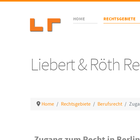
HOME
RECHTSGEBIETE
Liebert & Röth 
Home
Rechtsgebiete
Berufsrecht
Zuga
Details
Zugang zum Recht in Berlin