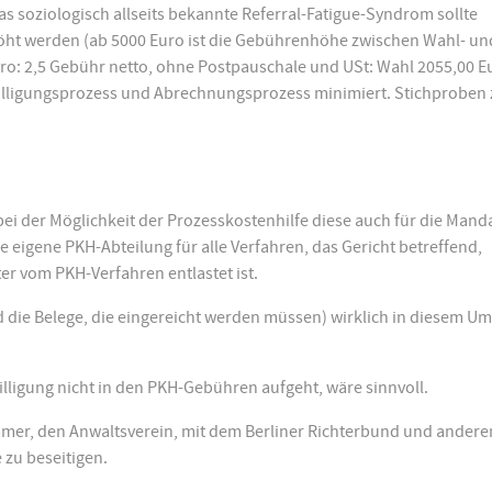
s soziologisch allseits bekannte Referral-Fatigue-Syndrom sollte
höht werden (ab 5000 Euro ist die Gebührenhöhe zwischen Wahl- un
uro: 2,5 Gebühr netto, ohne Postpauschale und USt: Wahl 2055,00 E
willigungsprozess und Abrechnungsprozess minimiert. Stichproben 
bei der Möglichkeit der Prozesskostenhilfe diese auch für die Man
ne eigene PKH-Abteilung für alle Verfahren, das Gericht betreffend,
er vom PKH-Verfahren entlastet ist.
die Belege, die eingereicht werden müssen) wirklich in diesem U
illigung nicht in den PKH-Gebühren aufgeht, wäre sinnvoll.
mmer, den Anwaltsverein, mit dem Berliner Richterbund und andere
zu beseitigen.