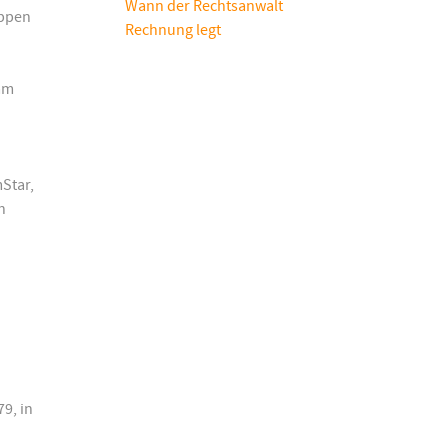
Wann der Rechtsanwalt
uppen
Rechnung legt
mm
Star,
h
9, in