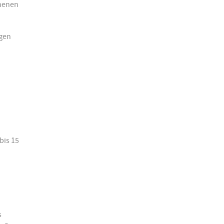
ehenen
agen
bis 15
s