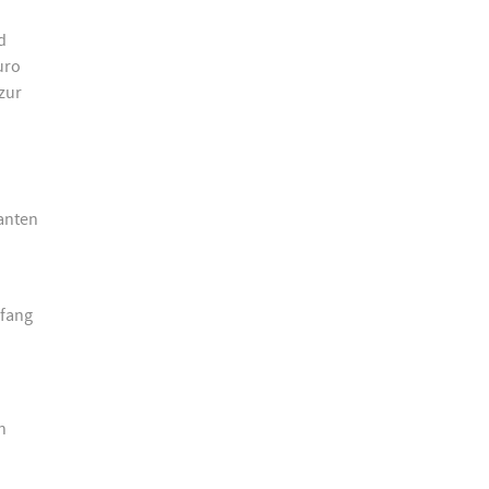
d
uro
zur
danten
mfang
n