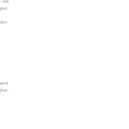
. Die
piel
nten
 wird
gbar.