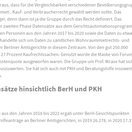
heraus, dass für die Vergleichbarkeit verschiedener Bevölkerungsgr
iet-, Kauf- und Verbraucherrecht gewählt werden sollte. Das
ger, denn dann ist ja die Gruppe durch das Recht definiert. Das
der zweiten Phase Datensätze aus dem Gerichtsautomationsprogra
ten Personen aus den Jahren 2017 bis 2020 sowie die Daten zu etwa
s handelte sich um Daten zu sämtlichen Wohnraummietrechts- und
r Berliner Amtsgerichte in diesem Zeitraum. Von den gut 250.000
 27 Prozent Kaufrechtssachen. Genutzt wurde die Maske von Forum
 Kostenquote ausgeworfen waren. Die Gruppe um Prof. Wrase hat sic
szuwerten. Sie hat sich auch mit PKH und Beratungshilfe insoweit
.
sätze hinsichtlich BerH und PKH
e aus den Jahren 2018 bis 2022 ergab unter BerH-Gesichtspunkten
lfeanträge an Berliner Amtsgerichten, in 2019 26.278, in 2020 17.37