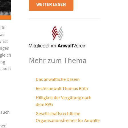
WEITER LESEN
für
das
rist
ungen
gleich
Mehr zum Thema
ung
s auch
Das anwaltliche Dasein
Rechtsanwalt Thomas Röth
Fälligkeit der Vergütung nach
dem RVG
h auch
Gesellschaftsrechtliche
Organisationsfreiheit für Anwälte
emen