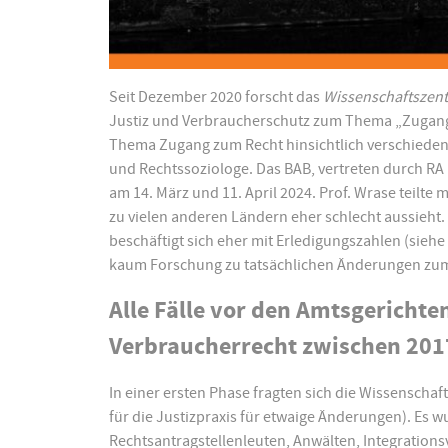
Seit Dezember 2020 forscht das
Wissenschaftszent
Justiz und Verbraucherschutz zum Thema „Zugang z
Thema Zugang zum Recht hinsichtlich verschiedener
und Rechtssoziologe. Das BAB, vertreten durch RA
am 14. März und 11. April 2024. Prof. Wrase teilte 
zu vielen anderen Ländern eher schlecht aussieht.
beschäftigt sich eher mit Erledigungszahlen (siehe
kaum Forschung zu tatsächlichen Änderungen zum B
Alle Fälle vor den Amtsgericht
Verbraucherrecht zwischen 201
In einer ersten Phase fragten sich die Wissenschaft
für die Justizpraxis für etwaige Änderungen). Es 
Rechtsantragstellenleuten, Anwälten, Integration