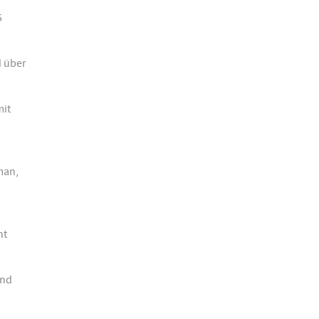
5
d über
mit
man,
nt
und